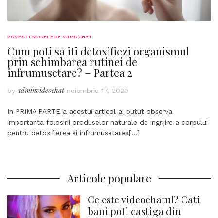
POVESTI MODELE DE VIDEOCHAT
Cum poti sa iti detoxifiezi organismul
prin schimbarea rutinei de
infrumusetare? – Partea 2
adminvideochat
by
noiembrie 17, 2020
In PRIMA PARTE a acestui articol ai putut observa
importanta folosirii produselor naturale de ingrijire a corpului
pentru detoxifierea si infrumusetarea
[…]
Articole populare
Ce este videochatul? Cati
bani poti castiga din