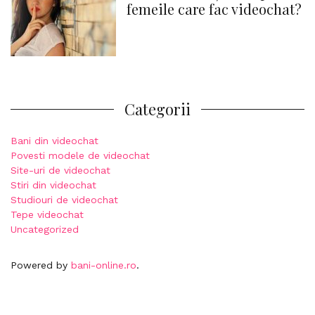
femeile care fac videochat?
Categorii
Bani din videochat
Povesti modele de videochat
Site-uri de videochat
Stiri din videochat
Studiouri de videochat
Tepe videochat
Uncategorized
Powered by
bani-online.ro
.