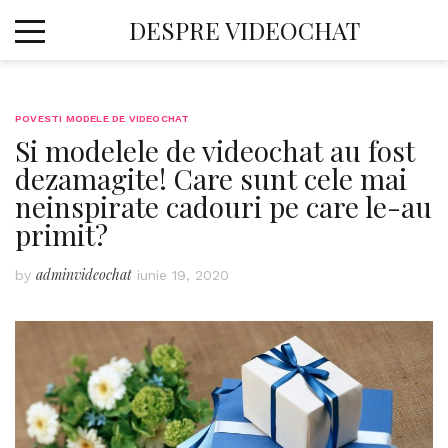
Skip
DESPRE VIDEOCHAT
to
content
POVESTI MODELE DE VIDEOCHAT
Si modelele de videochat au fost
dezamagite! Care sunt cele mai
neinspirate cadouri pe care le-au
primit?
adminvideochat
by
iunie 19, 2020