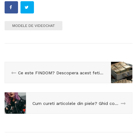
MODELE DE VIDEOCHAT
Ce este FINDOM? Descopera acest fetis din experienta unui model de videochat de succes!
Cum cureti articolele din piele? Ghid complet despre intretinerea accesoriilor speciale din videochat