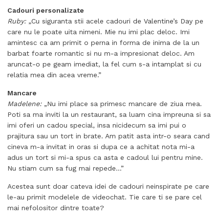
Cadouri personalizate
Ruby:
„Cu siguranta stii acele cadouri de Valentine’s Day pe
care nu le poate uita nimeni. Mie nu imi plac deloc. Imi
amintesc ca am primit o perna in forma de inima de la un
barbat foarte romantic si nu m-a impresionat deloc. Am
aruncat-o pe geam imediat, la fel cum s-a intamplat si cu
relatia mea din acea vreme.”
Mancare
Madelene:
„Nu imi place sa primesc mancare de ziua mea.
Poti sa ma inviti la un restaurant, sa luam cina impreuna si sa
imi oferi un cadou special, insa nicidecum sa imi pui o
prajitura sau un tort in brate. Am patit asta intr-o seara cand
cineva m-a invitat in oras si dupa ce a achitat nota mi-a
adus un tort si mi-a spus ca asta e cadoul lui pentru mine.
Nu stiam cum sa fug mai repede…”
Acestea sunt doar cateva idei de cadouri neinspirate pe care
le-au primit modelele de videochat. Tie care ti se pare cel
mai nefolositor dintre toate?