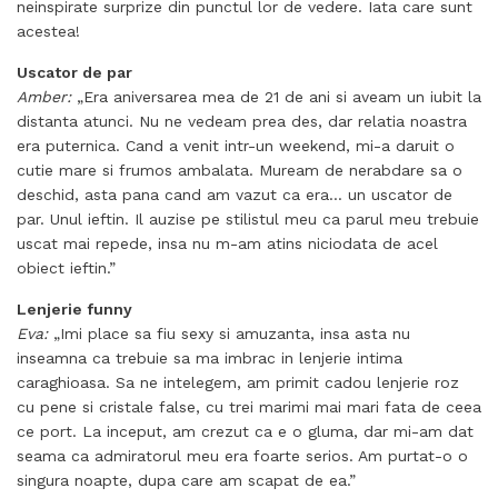
neinspirate surprize din punctul lor de vedere. Iata care sunt
acestea!
Uscator de par
Amber:
„Era aniversarea mea de 21 de ani si aveam un iubit la
distanta atunci. Nu ne vedeam prea des, dar relatia noastra
era puternica. Cand a venit intr-un weekend, mi-a daruit o
cutie mare si frumos ambalata. Muream de nerabdare sa o
deschid, asta pana cand am vazut ca era… un uscator de
par. Unul ieftin. Il auzise pe stilistul meu ca parul meu trebuie
uscat mai repede, insa nu m-am atins niciodata de acel
obiect ieftin.”
Lenjerie funny
Eva:
„Imi place sa fiu sexy si amuzanta, insa asta nu
inseamna ca trebuie sa ma imbrac in lenjerie intima
caraghioasa. Sa ne intelegem, am primit cadou lenjerie roz
cu pene si cristale false, cu trei marimi mai mari fata de ceea
ce port. La inceput, am crezut ca e o gluma, dar mi-am dat
seama ca admiratorul meu era foarte serios. Am purtat-o o
singura noapte, dupa care am scapat de ea.”