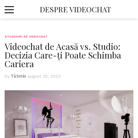
Skip
DESPRE VIDEOCHAT
to
content
STUDIOURI DE VIDEOCHAT
Videochat de Acasă vs. Studio:
Decizia Care-ți Poate Schimba
Cariera
Victoria
by
august 25, 2023