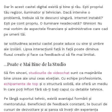
Dar în acest castel digital există și bine și rău. Ești propriul
tău regizor, iluminator și tehnician. Dacă intervine o
problemă, trebuie să te descurci singură. Internet instabil?
Ești pe cont propriu. O iluminare neadecvată? Ghinion! Nu
mai vorbim de aspectele financiare și administrative care cad
pe umerii tăi.
Iar solitudinea acestui castel poate aduce cu sine și umbre
ale izolării. Lipsa interacțiunii față în față poate diminua
fluxul creativ și face ca feedback-ul să fie mai limitat.
…Poate e Mai Bine de la Studio
Să fim sinceri,
studiourile de videochat
sunt ca mașinăriile
bine unsse ale unui ceas elvețian. Cu echipe profesioniste,
echipamente de top
și o structură solidă, ele oferă un mediu
în care poți înflori fără să-ți bați capul cu detaliile tehnice.
Pe lângă suportul tehnic, există avantajul formării și
mentoratului. Beneficiezi de feedback constant, te bucuri de
cursuri de dezvoltare și ai șansa să înveți din experiența