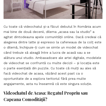
Cu toate că videochatul și-a făcut debutul în România acum
mai bine de două decenii, dilema „acasa sau la studio” a
agitat dintodeauna apele comunității online. Dacă credeai că
alegerea dintre latte și espresso la cafeneaua de la colț este
o dilemă, închipuie-ți cum se simte un model de videochat
când trebuie să aleagă între a lucra de acasă sau a se
alătura unui studio. Ambasadoare ale artei digitale, modelele
de videochat se confruntă cu multe decizii – și locația este
o parte esențială din puzzle. Cu toate că mulți au ales să
facă videochat de acasa, văzând acest past ca o
oportunitate de a explora teritoriul fără prea multe
angajamente, asta nu înseamnă că este singura soluție.
Videochatul de Acasa: Regatul Propriu sau
Capcana Comodității?