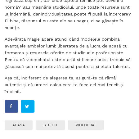
regnează suprem, dar unde luptele tehnice pot deveni o
normă? Sau mașinăria studioului, unde toate resursele sunt
la îndemână, dar individualitatea poate fi pusă la încercare?
Ei bine, răspunsul nu este alb sau negru, ci se găsește în
nuanțe.
Adevărata magie apare atunci când modelele combină
avantajele ambelor lumi: libertatea de a lucra de acasă cu
formarea și resursele oferite de studiourile profesioniste.
Pentru că videochatul este o artă și fiecare artist trebuie să
găsească cea mai potrivită scenă pentru a-și etala talentul.
Așa că, indiferent de alegerea ta, asigură-te că rămâi
autentic și că urmezi calea care te face cel mai fericit și
împlinit.
ACASA
STUDIO
VIDEOCHAT