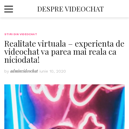
Skip
DESPRE VIDEOCHAT
to
content
STIRI DIN VIDEOCHAT
Realitate virtuala – experienta de
videochat va parea mai reala ca
niciodata!
adminvideochat
by
iunie 10, 2020