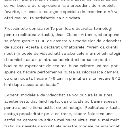
se vor bucura de o apropiere fara precedent de modelele
favorite, iar aceasta categorie speciala de experiente VR va
oferi mai multa satisfactie ca niciodata.
Presedintele companiei Terpon (care dezvolta tehnologii
pentru realitatea virtuala), Jean-Claude Artonne, isi propune
sa ofere gratuit 1.000 de camere VR modelelor de videochat
de succes. Acesta a declarat urmatoarele: “Vrem ca clientii
nostri (modele de videochat) sa aiba cele mai noi tehnologii
disponibile astazi pentru ca admiratorii lor sa se poata
bucura de experiente de cea mai buna calitate. Va mai pot
spune ca fiecare performer va putea sa inlocuiasca camera
cu una noua la fiecare 4-6 luni in primul an si la fiecare 9-12
luni dupa aceasta perioada.”
Evident, modelele de videochat se vor bucura la auzirea
acestei vesti, dat fiind faptul ca nu toate au banii necesari
pentru a achizitiona astfel de tehnologie. Realitatea virtuala
castiga popularitate pe zi ce trece, asadar folosirea unei
astfel de camere va aduce mai multe vizualizari si mai mult
trafic pe paginile de profil ale acestor modele de videochat.