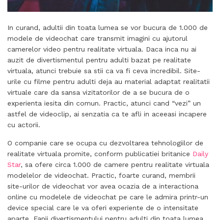
In curand, adultii din toata lumea se vor bucura de 1.000 de
modele de videochat care transmit imagini cu ajutorul
camerelor video pentru realitate virtuala. Daca inca nu ai
auzit de divertismentul pentru adulti bazat pe realitate
virtuala, atunci trebuie sa stii ca va fi ceva incredibil. Site-
urile cu filme pentru adulti deja au material adaptat realitatii
virtuale care da sansa vizitatorilor de a se bucura de o
experienta iesita din comun. Practic, atunci cand “vezi” un
astfel de videoclip, ai senzatia ca te afli in aceeasi incapere
cu actorii.
O companie care se ocupa cu dezvoltarea tehnologiilor de
realitate virtuala promite, conform publicatiei britanice
Daily
Star
, sa ofere circa 1.000 de camere pentru realitate virtuala
modelelor de videochat. Practic, foarte curand, membrii
site-urilor de videochat vor avea ocazia de a interactiona
online cu modelele de videochat pe care le admira printr-un
device special care le va oferi experiente de o intensitate
aparte. Fanii divertismentului pentru adulti din toata lumea