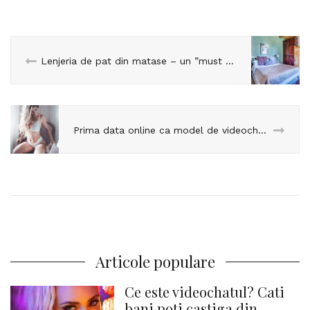
Lenjeria de pat din matase – un ”must have” in lumea videochatului
Prima data online ca model de videochat? Iata ce trebuie sa faci!
Articole populare
Ce este videochatul? Cati
bani poti castiga din