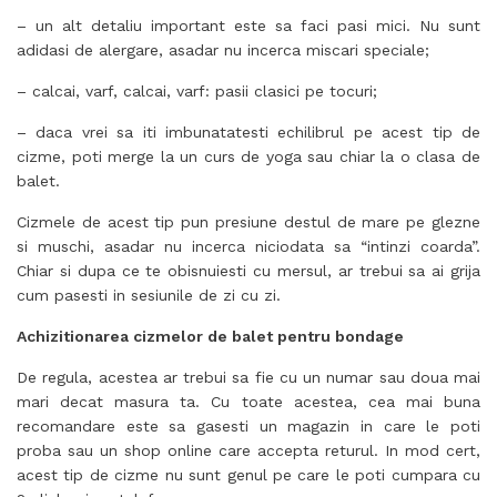
– un alt detaliu important este sa faci pasi mici. Nu sunt
adidasi de alergare, asadar nu incerca miscari speciale;
– calcai, varf, calcai, varf: pasii clasici pe tocuri;
– daca vrei sa iti imbunatatesti echilibrul pe acest tip de
cizme, poti merge la un curs de yoga sau chiar la o clasa de
balet.
Cizmele de acest tip pun presiune destul de mare pe glezne
si muschi, asadar nu incerca niciodata sa “intinzi coarda”.
Chiar si dupa ce te obisnuiesti cu mersul, ar trebui sa ai grija
cum pasesti in sesiunile de zi cu zi.
Achizitionarea cizmelor de balet pentru bondage
De regula, acestea ar trebui sa fie cu un numar sau doua mai
mari decat masura ta. Cu toate acestea, cea mai buna
recomandare este sa gasesti un magazin in care le poti
proba sau un shop online care accepta returul. In mod cert,
acest tip de cizme nu sunt genul pe care le poti cumpara cu