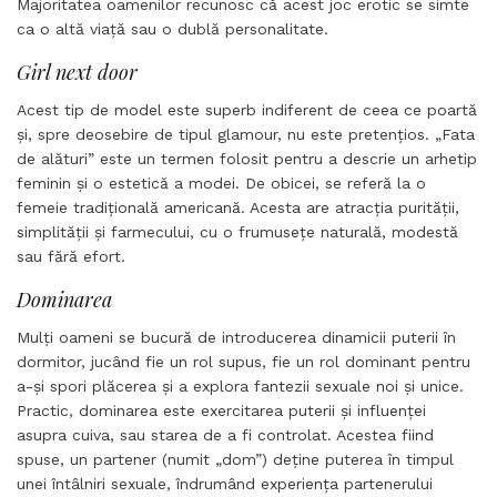
Majoritatea oamenilor recunosc că acest joc erotic se simte
ca o altă viață sau o dublă personalitate.
Girl next door
Acest tip de model este superb indiferent de ceea ce poartă
și, spre deosebire de tipul glamour, nu este pretențios. „Fata
de alături” este un termen folosit pentru a descrie un arhetip
feminin și o estetică a modei. De obicei, se referă la o
femeie tradițională americană. Acesta are atracția purității,
simplității și farmecului, cu o frumusețe naturală, modestă
sau fără efort.
Dominarea
Mulți oameni se bucură de introducerea dinamicii puterii în
dormitor, jucând fie un rol supus, fie un rol dominant pentru
a-și spori plăcerea și a explora fantezii sexuale noi și unice.
Practic, dominarea este exercitarea puterii și influenței
asupra cuiva, sau starea de a fi controlat. Acestea fiind
spuse, un partener (numit „dom”) deține puterea în timpul
unei întâlniri sexuale, îndrumând experiența partenerului