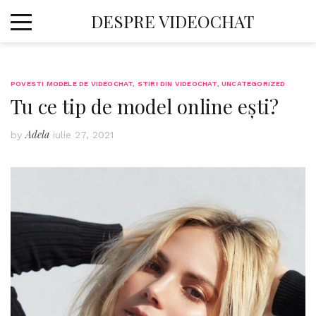
Skip
DESPRE VIDEOCHAT
to
content
POVESTI MODELE DE VIDEOCHAT
,
STIRI DIN VIDEOCHAT
,
UNCATEGORIZED
Tu ce tip de model online ești?
Adela
by
iulie 27, 2021