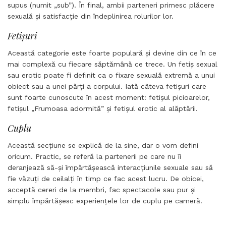
supus (numit „sub”). În final, ambii parteneri primesc plăcere
sexuală și satisfacție din îndeplinirea rolurilor lor.
Fetișuri
Această categorie este foarte populară și devine din ce în ce
mai complexă cu fiecare săptămână ce trece. Un fetiș sexual
sau erotic poate fi definit ca o fixare sexuală extremă a unui
obiect sau a unei părți a corpului. Iată câteva fetișuri care
sunt foarte cunoscute în acest moment: fetișul picioarelor,
fetișul „Frumoasa adormită” și fetișul erotic al alăptării.
Cuplu
Această secțiune se explică de la sine, dar o vom defini
oricum. Practic, se referă la partenerii pe care nu îi
deranjează să-și împărtășească interacțiunile sexuale sau să
fie văzuți de ceilalți în timp ce fac acest lucru. De obicei,
acceptă cereri de la membri, fac spectacole sau pur și
simplu împărtășesc experiențele lor de cuplu pe cameră.