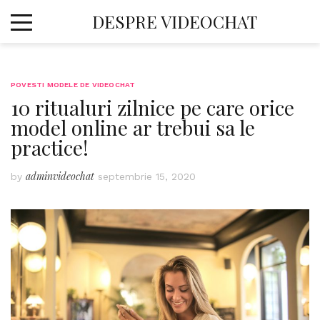
Skip
DESPRE VIDEOCHAT
to
content
POVESTI MODELE DE VIDEOCHAT
10 ritualuri zilnice pe care orice
model online ar trebui sa le
practice!
adminvideochat
by
septembrie 15, 2020