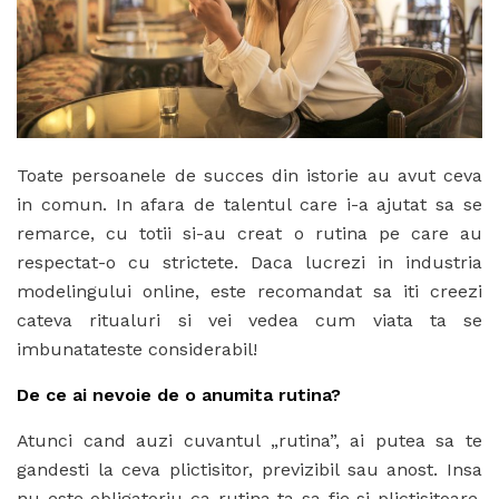
Toate persoanele de succes din istorie au avut ceva
in comun. In afara de talentul care i-a ajutat sa se
remarce, cu totii si-au creat o rutina pe care au
respectat-o cu strictete. Daca lucrezi in industria
modelingului online, este recomandat sa iti creezi
cateva ritualuri si vei vedea cum viata ta se
imbunatateste considerabil!
De ce ai nevoie de o anumita rutina?
Atunci cand auzi cuvantul „rutina”, ai putea sa te
gandesti la ceva plictisitor, previzibil sau anost. Insa
nu este obligatoriu ca rutina ta sa fie si plictisitoare.