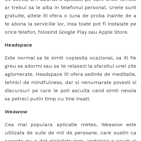
ar trebui sa le aiba in telefonul personal. Unele sunt
gratuite, altele iti ofera o luna de proba inainte de a
te abona la serviciile lor, insa toate pot fi instalate pe
orice telefon, folosind Google Play sau Apple Store.
Headspace
Este normal sa te simti coplesita ocazional, sa iti fie
greu sa adormi sau sa te relaxezi la sfarsitul unei zile
aglomerate. Headspace iti ofera sedinte de meditatie,
tehnici de mindfulness, dar si nenumarate povesti si
discursuri pe care le poti asculta cand simti nevoia
sa petreci putin timp cu tine insati.
Weawow
Cea mai populara aplicatie meteo, Weawow este
utilizata de sute de mii de persoane, care sustin ca
aceasta nu a dat niciodata gres. Instaleaz-o acum si