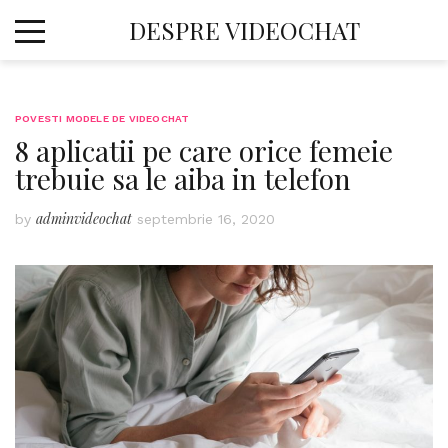
Skip
DESPRE VIDEOCHAT
to
content
POVESTI MODELE DE VIDEOCHAT
8 aplicatii pe care orice femeie
trebuie sa le aiba in telefon
adminvideochat
by
septembrie 16, 2020