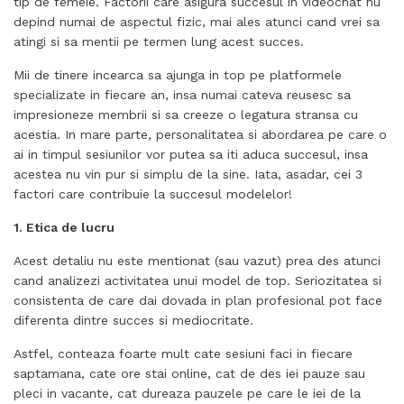
tip de femeie. Factorii care asigura succesul in videochat nu
depind numai de aspectul fizic, mai ales atunci cand vrei sa
atingi si sa mentii pe termen lung acest succes.
Mii de tinere incearca sa ajunga in top pe platformele
specializate in fiecare an, insa numai cateva reusesc sa
impresioneze membrii si sa creeze o legatura stransa cu
acestia. In mare parte, personalitatea si abordarea pe care o
ai in timpul sesiunilor vor putea sa iti aduca succesul, insa
acestea nu vin pur si simplu de la sine. Iata, asadar, cei 3
factori care contribuie la succesul modelelor!
1. Etica de lucru
Acest detaliu nu este mentionat (sau vazut) prea des atunci
cand analizezi activitatea unui model de top. Seriozitatea si
consistenta de care dai dovada in plan profesional pot face
diferenta dintre succes si mediocritate.
Astfel, conteaza foarte mult cate sesiuni faci in fiecare
saptamana, cate ore stai online, cat de des iei pauze sau
pleci in vacante, cat dureaza pauzele pe care le iei de la