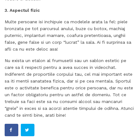
3. Aspectul fizic
Multe persoane isi inchipuie ca modelele arata la fel: piele
bronzata pe tot parcursul anului, buze cu botox, machiaj
puternic, implanturi mamare, coafura pretentioasa, unghii
false, gene false si un corp “lucrat” la sala. Ai fi surprinsa sa
afli ca nu este deloc asa!
Nu exista un etalon al frumusetii sau un sablon estetic pe
care sa il respecti pentru a avea succes in videochat.
Indiferent de proportiile corpului tau, cel mai important este
sa iti mentii sanatatea fizica, dar si pe cea mentala. Sportul
este o activitate benefica pentru orice persoana, dar nu este
un factor obligatoriu pentru un astfel de domeniu. Tot ce
trebuie sa faci este sa nu consumi alcool sau mancaruri
“grele” in exces si sa acorzi atentie timpului de odihna. Atunci
cand te simti bine, arati bine!