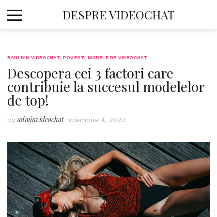
Skip
DESPRE VIDEOCHAT
to
content
BANI DIN VIDEOCHAT
,
POVESTI MODELE DE VIDEOCHAT
Descopera cei 3 factori care
contribuie la succesul modelelor
de top!
adminvideochat
by
noiembrie 4, 2020