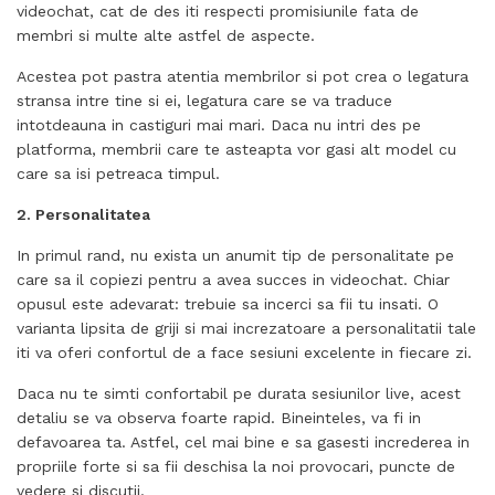
videochat, cat de des iti respecti promisiunile fata de
membri si multe alte astfel de aspecte.
Acestea pot pastra atentia membrilor si pot crea o legatura
stransa intre tine si ei, legatura care se va traduce
intotdeauna in castiguri mai mari. Daca nu intri des pe
platforma, membrii care te asteapta vor gasi alt model cu
care sa isi petreaca timpul.
2. Personalitatea
In primul rand, nu exista un anumit tip de personalitate pe
care sa il copiezi pentru a avea succes in videochat. Chiar
opusul este adevarat: trebuie sa incerci sa fii tu insati. O
varianta lipsita de griji si mai increzatoare a personalitatii tale
iti va oferi confortul de a face sesiuni excelente in fiecare zi.
Daca nu te simti confortabil pe durata sesiunilor live, acest
detaliu se va observa foarte rapid. Bineinteles, va fi in
defavoarea ta. Astfel, cel mai bine e sa gasesti increderea in
propriile forte si sa fii deschisa la noi provocari, puncte de
vedere si discutii.