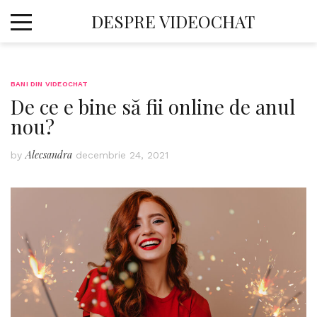
Skip
DESPRE VIDEOCHAT
to
content
BANI DIN VIDEOCHAT
De ce e bine să fii online de anul
nou?
Alecsandra
by
decembrie 24, 2021