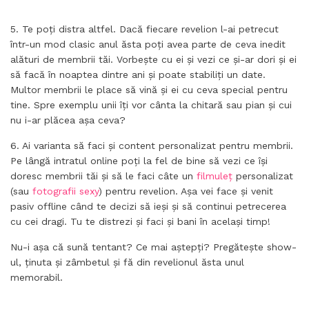
5. Te poți distra altfel. Dacă fiecare revelion l-ai petrecut
într-un mod clasic anul ăsta poți avea parte de ceva inedit
alături de membrii tăi. Vorbește cu ei și vezi ce și-ar dori și ei
să facă în noaptea dintre ani și poate stabiliți un date.
Multor membrii le place să vină și ei cu ceva special pentru
tine. Spre exemplu unii îți vor cânta la chitară sau pian și cui
nu i-ar plăcea așa ceva?
6. Ai varianta să faci și content personalizat pentru membrii.
Pe lângă intratul online poți la fel de bine să vezi ce își
doresc membrii tăi și să le faci câte un
filmuleț
personalizat
(sau
fotografii sexy
) pentru revelion. Așa vei face și venit
pasiv offline când te decizi să ieși și să continui petrecerea
cu cei dragi. Tu te distrezi și faci și bani în același timp!
Nu-i așa că sună tentant? Ce mai aștepți? Pregătește show-
ul, ținuta și zâmbetul și fă din revelionul ăsta unul
memorabil.