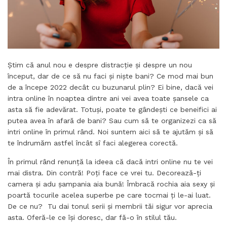
Știm că anul nou e despre distracție și despre un nou
început, dar de ce să nu faci și niște bani? Ce mod mai bun
de a începe 2022 decât cu buzunarul plin? Ei bine, dacă vei
intra online în noaptea dintre ani vei avea toate șansele ca
asta să fie adevărat. Totuși, poate te gândești ce beneifici ai
putea avea în afară de bani? Sau cum să te organizezi ca să
intri online în primul rând. Noi suntem aici să te ajutăm și să
te îndrumăm astfel încât sî faci alegerea corectă.
În primul rând renunță la ideea că dacă intri online nu te vei
mai distra. Din contră! Poți face ce vrei tu. Decorează-ți
camera și adu șampania aia bună! Îmbracă rochia aia sexy și
poartă tocurile acelea superbe pe care tocmai ți le-ai luat.
De ce nu? Tu dai tonul serii și membrii tăi sigur vor aprecia
asta. Oferă-le ce își doresc, dar fă-o în stilul tău.