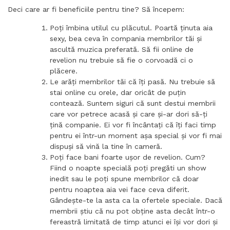
Deci care ar fi beneficiile pentru tine? Să începem:
Poți îmbina utilul cu plăcutul. Poartă ținuta aia
sexy, bea ceva în compania membrilor tăi și
ascultă muzica preferată. Să fii online de
revelion nu trebuie să fie o corvoadă ci o
plăcere.
Le arăți membrilor tăi că îți pasă. Nu trebuie să
stai online cu orele, dar oricât de puțin
contează. Suntem siguri că sunt destui membrii
care vor petrece acasă și care și-ar dori să-ți
țină companie. Ei vor fi încântați că îți faci timp
pentru ei într-un moment așa special și vor fi mai
dispuși să vină la tine în cameră.
Poți face bani foarte ușor de revelion. Cum?
Fiind o noapte specială poți pregăti un show
inedit sau le poți spune membrilor că doar
pentru noaptea aia vei face ceva diferit.
Gândește-te la asta ca la ofertele speciale. Dacă
membrii știu că nu pot obține asta decât într-o
fereastră limitată de timp atunci ei își vor dori și